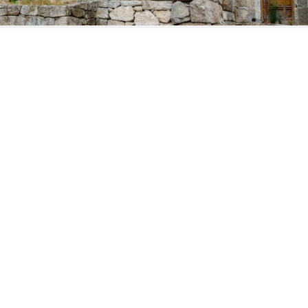
981 80 84 14
info@rb-21.com
Santa María 12 Melide 15800 A Coruña
Aviso legal
Política de privacidad
Política de cookies