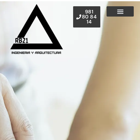
contenido
981
80 84
14