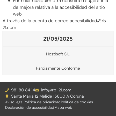
Formular cualquier otra consulta o sugerencia
de mejora relativa a la accesibilidad del sitio
web
A través de la cuenta de correo
accesibilidad@
rb-
.com
21
21/05/2025
Hostisoft S.L.
Parcialmente Conforme
981 80 84 14
info@rb-21.com
Santa María 12 Melide 15800 A Coruña
Aviso legal
Política de privacidad
Política de cookies
Declaración de accesibilidad
Mapa web